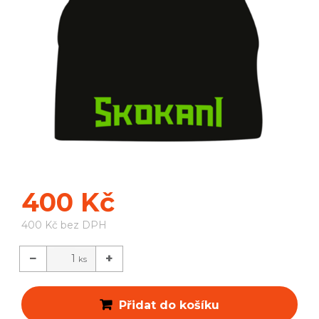
400
Kč
400
Kč
bez DPH
−
+
ks
Přidat do košíku